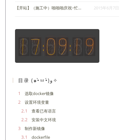
【开站】（施工中）啪啪啪庆祝~忙活一下午~貌似网站算是开起来了？
2015年6月7日
目录 (๑•̀ㅂ•́)و✧
1
选取docker镜像
2
设置环境变量
2.1
查看已有语言
2.2
安装中文环境
3
制作新镜像
3.1
dockerfile