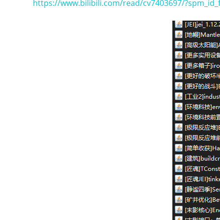
https://www.bilibili.com/read/cv7403697/?spm_id_f