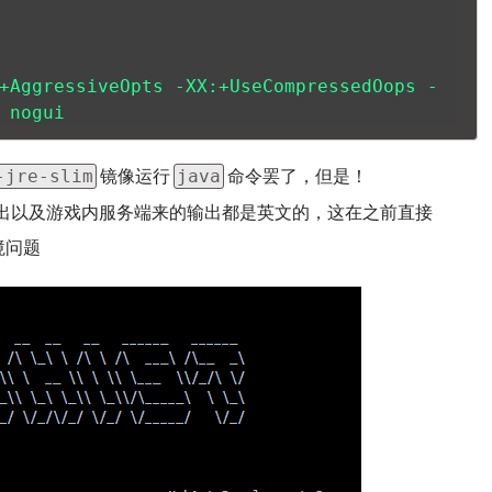
+AggressiveOpts -XX:+UseCompressedOops -
 nogui
镜像运行
命令罢了，但是！
-jre-slim
java
输出以及游戏内服务端来的输出都是英文的，这在之前直接
境问题