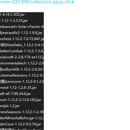
rom=333.999.collection.opus.click