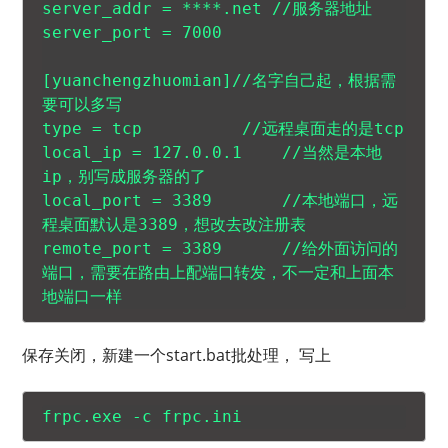
server_addr = ****.net //服务器地址

server_port = 7000

[yuanchengzhuomian]//名字自己起，根据需
要可以多写 

type = tcp          //远程桌面走的是tcp

local_ip = 127.0.0.1    //当然是本地
ip，别写成服务器的了

local_port = 3389       //本地端口，远
程桌面默认是3389，想改去改注册表 

remote_port = 3389      //给外面访问的
端口，需要在路由上配端口转发，不一定和上面本
地端口一样 
保存关闭，新建一个start.bat批处理， 写上