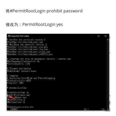
将#PermitRootLogin prohibit password
修改为：PermitRootLogin yes