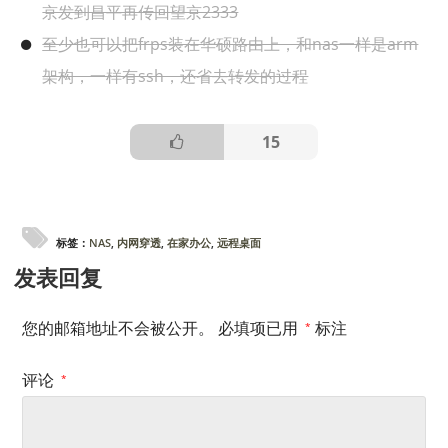
京发到昌平再传回望京2333
至少也可以把frps装在华硕路由上，和nas一样是arm
架构，一样有ssh，还省去转发的过程
15
标签：
NAS
,
内网穿透
,
在家办公
,
远程桌面
发表回复
您的邮箱地址不会被公开。
必填项已用
标注
*
评论
*